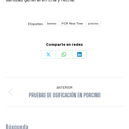
Etiquetas:
bovino
PCR Real Time
porcino
Comparte en redes
Share
Share
Share
on
on
on
X
WhatsApp
LinkedIn
NAVEGACIÓN
ANTERIOR
ENTRE
PRUEBAS DE OSIFICACIÓN EN PORCINO
Publicación
anterior:
PUBLICACIONES
Búsqueda