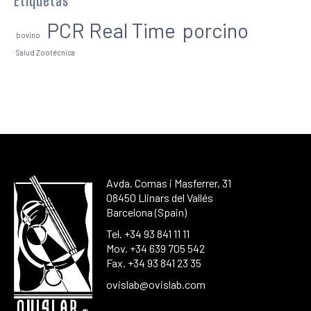
Etiquetas
PCR Real Time
porcino
bovino
Salud Zootécnica
Avda. Comas i Masferrer, 31
08450 Llinars del Vallés
Barcelona (Spain)
Tel. +34 93 841 11 11
Mov. +34 639 705 542
Fax. +34 93 841 23 35
ovislab@ovislab.com