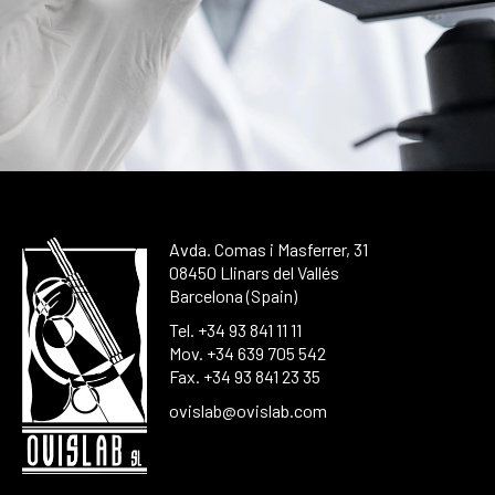
Avda. Comas i Masferrer, 31
08450 Llinars del Vallés
Barcelona (Spain)
Tel. +34 93 841 11 11
Mov. +34 639 705 542
Fax. +34 93 841 23 35
ovislab@ovislab.com